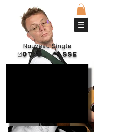
Nouveau Single
MOT De pASSE