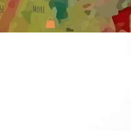
SE
More