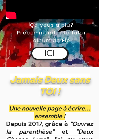
Ça vous a plu?
Précommandez le futur
album de Flo
ICI
Jamais Deux sans
TOI !
Une nouvelle page à écrire…
ensemble !
Depuis 2017, grâce à
"Ouvrez
la parenthèse"
et
"Deux