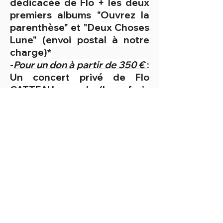
dédicacée de Flo + les deux
premiers albums "Ouvrez la
parenthèse" et "Deux Choses
Lune" (envoi postal à notre
charge)*
-
Pour un don à partir de 350 €
:
Un concert privé de Flo
CATTEAU en solo (hors frais
de déplacement et
d’hébergement éventuels)
-
Pour un don à partir de 1500 €
: Un concert privé de Flo
CATTEAU et ses musiciens
(hors frais de déplacement et
d’hébergement éventuels)
A quoi serviront vos dons ?
Tout d’abord, votre