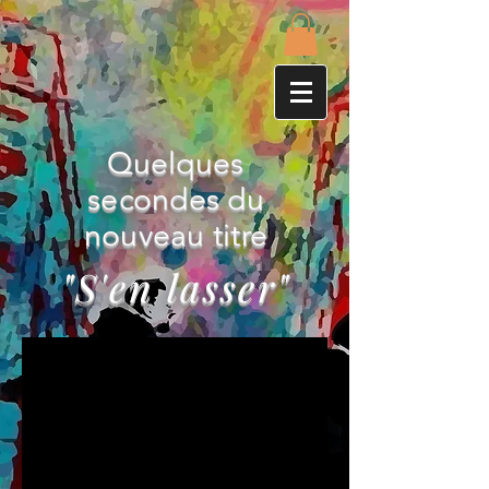
Quelques
secondes du
nouveau titre
"S'en lasser"