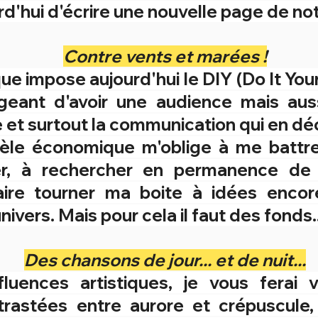
rd'hui d'écrire une nouvelle page de no
Contre vents et marées !
que impose aujourd'hui le DIY (Do It Your
igeant d'avoir une audience mais aus
t surtout la communication qui en déc
e économique m'oblige à me battre 
her, à rechercher en permanence de
 faire tourner ma boite à idées enco
vers. Mais pour cela il faut des fonds..
Des chansons de jour... et de nuit...
luences artistiques, je vous ferai 
rastées entre aurore et crépuscule,