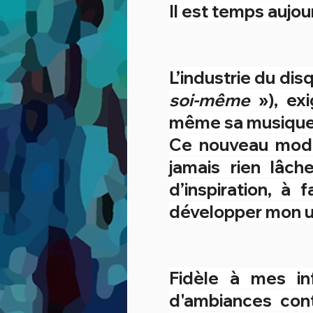
Il est temps aujou
L’industrie du dis
soi-même
»), ex
même sa musique e
Ce nouveau modèl
jamais rien lâc
d’inspiration, à
développer mon uni
Fidèle à mes inf
d'ambiances cont