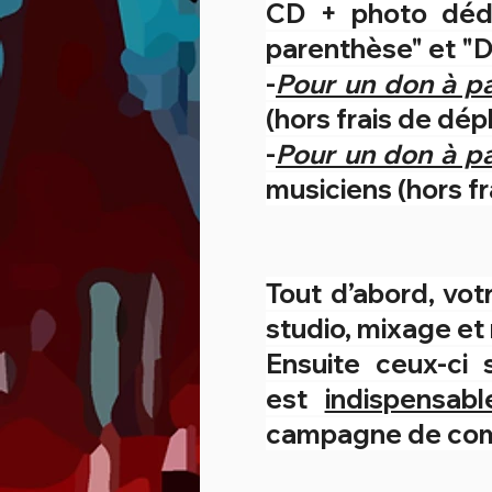
CD + photo dédi
parenthèse" et "D
-
Pour un don à p
(hors frais de d
-
Pour un don à pa
musiciens (hors 
Tout d’abord, votr
studio, mixage et
Ensuite ceux-ci
est
indispensabl
campagne de com,