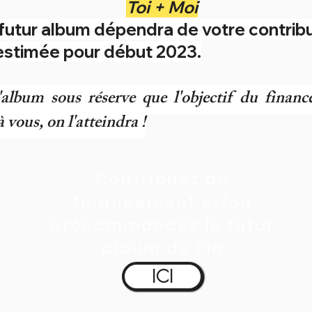
Toi + Moi
 futur album dépendra de votre contribu
 estimée pour début 2023.
lbum sous réserve que l'objectif du finance
à vous, on l'atteindra !
Contribuez au
financement et/ou
précommandez le futur
album de Flo
ICI