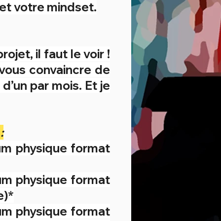
 et votre mindset.
jet, il faut le voir !
e vous convaincre de
d’un par mois. Et je
:
um physique format
bum physique format
e)*
bum physique format