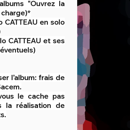
albums "Ouvrez la
 charge)*
Flo CATTEAU en solo
)
Flo CATTEAU et ses
 éventuels)
er l’album: frais de
 Sacem.
 vous le cache pas
s la réalisation de
s.