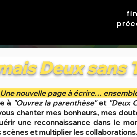
fi
fi
fi
préc
préc
préc
mais Deux sans T
Une nouvelle page à écrire… ensemble
ce à
"Ouvrez la parenthèse"
et
"Deux C
 vous chanter mes bonheurs, mes doute
quérir une reconnaissance dans le mo
s scènes et multiplier les collaborations