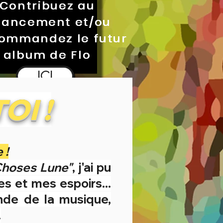
Contribuez au
Contribuez au
Contribuez au
nancement et/ou
nancement et/ou
nancement et/ou
ommandez le futur
ommandez le futur
ommandez le futur
album de Flo
album de Flo
album de Flo
ICI
OI !
 !
hoses Lune"
, j'ai pu
s et mes espoirs...
nde de la musique,
.