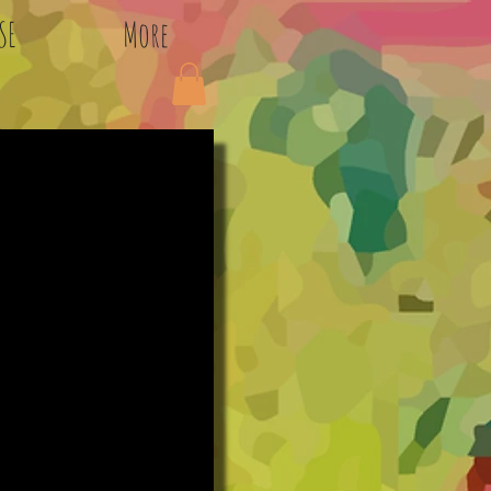
SE
More