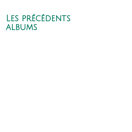
Les précédents
albums
"Deux Choses Lune"
disponible en CD
et téléchargement